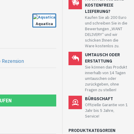
KOSTENFREIE
LIEFERUNG?
er) aufweisen, sie wurde
Kaufen Sie ab 200 Euro
aupt nicht benutzt.
und schreiben Sie in die
Aquatica
Bewertungen „WANT
DELIVERY“ und wir
schicken Ihnen die
Ware kostenlos zu.
UMTAUSCH ODER
e Rezension
ERSTATTUNG
Sie können das Produkt
innerhalb von 14 Tagen
umtauschen oder
zurückgeben, ohne
Fragen zu stellen!
BÜRGSCHAFT
UFEN
Offizielle Garantie von 1
Jahr bis 5 Jahre,
Service!
PRODUKTKATEGORIEN