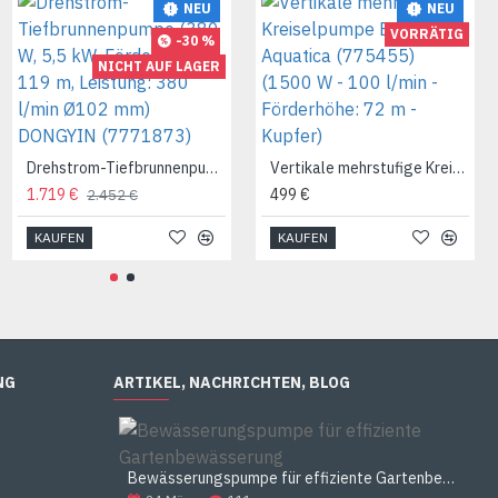
NEU
NEU
VORRÄTIG
-30 %
NICHT AUF LAGER
Drehstrom-Tiefbrunnenpumpe (380 W, 5,5 kW, Förderhöhe: 119 m, Leistung: 380 l/min Ø102 mm) DONGYIN (7771873)
Vertikale mehrstufige Kreiselpumpe EVPm4-6 Aquatica (775455) (1500 W - 100 l/min - Förderhöhe: 72 m - Kupfer)
1.719 €
499 €
2.452 €
KAUFEN
KAUFEN
NG
ARTIKEL, NACHRICHTEN, BLOG
Bewässerungspumpe für effiziente Gartenbewässerung