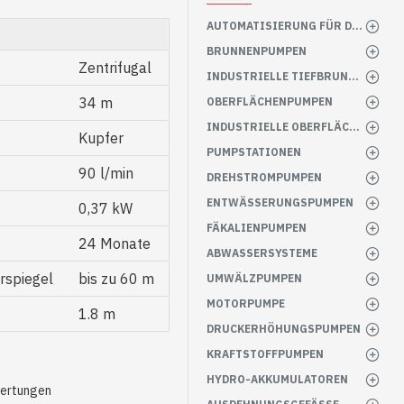
AUTOMATISIERUNG FÜR DIE PUMPE
BRUNNENPUMPEN
Zentrifugal
INDUSTRIELLE TIEFBRUNNENPUMPEN
34 m
OBERFLÄCHENPUMPEN
INDUSTRIELLE OBERFLÄCHENPUMPEN
Kupfer
PUMPSTATIONEN
90 l/min
DREHSTROMPUMPEN
ENTWÄSSERUNGSPUMPEN
0,37 kW
FÄKALIENPUMPEN
24 Monate
ABWASSERSYSTEME
rspiegel
bis zu 60 m
UMWÄLZPUMPEN
MOTORPUMPE
1.8 m
DRUCKERHÖHUNGSPUMPEN
KRAFTSTOFFPUMPEN
HYDRO-AKKUMULATOREN
wertungen