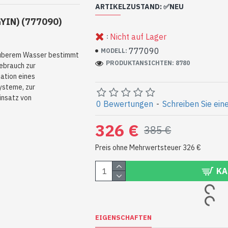
ARTIKELZUSTAND: ✅NEU
YIN) (777090)
Die Pumpe kann Lagerspuren (Kratz
Nicht auf Lager
:
noch nie eingebaut und wurde überh
777090
MODELL:
auberem Wasser bestimmt
PRODUKTANSICHTEN: 8780
ebrauch zur
ation eines
ysteme, zur
insatz von
0 Bewertungen
-
Schreiben Sie ein
326 €
385 €
Preis ohne Mehrwertsteuer 326 €
KA
EIGENSCHAFTEN