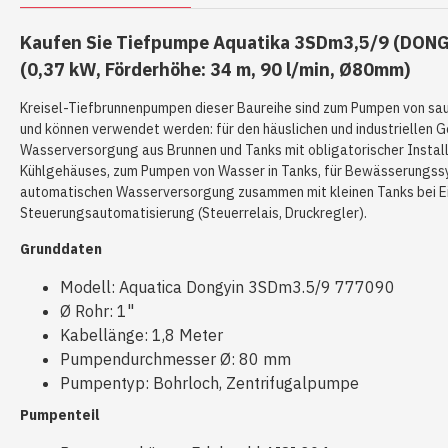
Kaufen Sie Tiefpumpe Aquatika 3SDm3,5/9 (DONG
(0,37 kW, Förderhöhe: 34 m, 90 l/min, Ø80mm)
Kreisel-Tiefbrunnenpumpen dieser Baureihe sind zum Pumpen von s
und können verwendet werden: für den häuslichen und industriellen G
Wasserversorgung aus Brunnen und Tanks mit obligatorischer Install
Kühlgehäuses, zum Pumpen von Wasser in Tanks, für Bewässerungss
automatischen Wasserversorgung zusammen mit kleinen Tanks bei E
Steuerungsautomatisierung (Steuerrelais, Druckregler).
Grunddaten
Modell: Aquatica Dongyin 3SDm3.5/9 777090
Ø Rohr: 1"
Kabellänge: 1,8 Meter
Pumpendurchmesser Ø: 80 mm
Pumpentyp: Bohrloch, Zentrifugalpumpe
Pumpenteil