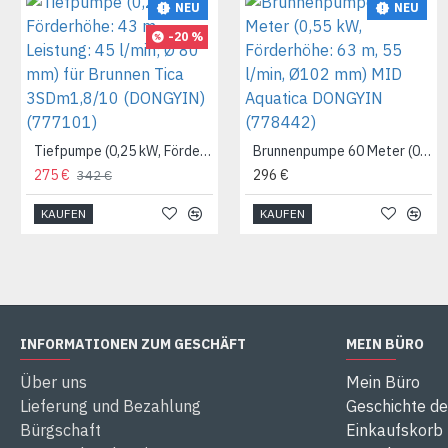
NEU
NEU
-20 %
Tiefpumpe (0,25 kW, Förderhöhe: 43 m, Leistung: 45 l/min; Ø 80 mm) für Brunnen Tica 3SDm1,8/10 (DONGYIN) (777101)
Brunnenpumpe 60 Meter (0,55 kW, Förderhöhe: 63 m, 55 l/min, Ø102 mm) MID Aquatica DONGYIN (778442)
275 €
296 €
342 €
KAUFEN
KAUFEN
INFORMATIONEN ZUM GESCHÄFT
MEIN BÜRO
Über uns
Mein Büro
Lieferung und Bezahlung
Geschichte de
Bürgschaft
Einkaufskorb