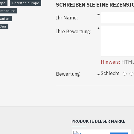
mpe
Edelstahlpumpe
SCHREIBEN SIE EINE REZENSI
astschutz
35°C
Ihr Name:
Garten
 m
 Bau
Ihre Bewertung:
k usw.): nicht mehr
 1500 g/m³
Hinweis:
HTML i
Schlecht
Bewertung
PRODUKTE DIESER MARKE