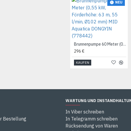
NEU
Brunnenpumpe 60 Meter (0,55 kW, Förderhöhe: 63 m, 55 l/min, Ø102 mm) MID Aquatica DONGYIN (778442)
296 €
KAUFEN
WARTUNG UND INSTANDHALTU
In Viber schreiben
r Bestellung
In Telegramm schreiben
Rücksendung von Waren