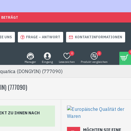
O BETRÄGT
IE UNS
FRAGE – ANTWORT
KONTAKTINFORMATIONEN
0
0
Manager
Eingang
Lesezeichen
Produkt vergleichen
Aquatica (DONGYIN) (777090)
N) (777090)
EKT ZU IHNEN NACH
MÖCHTEN SIE EINE