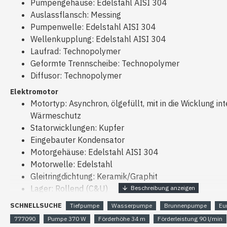
Pumpengehäuse: Edelstahl AISI 304
Auslassflansch: Messing
Pumpenwelle: Edelstahl AISI 304
Wellenkupplung: Edelstahl AISI 304
Laufrad: Technopolymer
Geformte Trennscheibe: Technopolymer
Diffusor: Technopolymer
Elektromotor
Motortyp: Asynchron, ölgefüllt, mit in die Wicklung in
Wärmeschutz
Statorwicklungen: Kupfer
Eingebauter Kondensator
Motorgehäuse: Edelstahl AISI 304
Motorwelle: Edelstahl
Gleitringdichtung: Keramik/Graphit
Lager: Rollend (C&U)
Spannung: 220–240 V/380 V
SCHNELLSUCHE
Tiefpumpe
Wasserpumpe
Brunnenpumpe
Eu
Frequenz: 50 Hz
777090
Pumpe 370 W
Förderhöhe 34 m
Förderleistung 90 l/min
Isolationsklasse: F