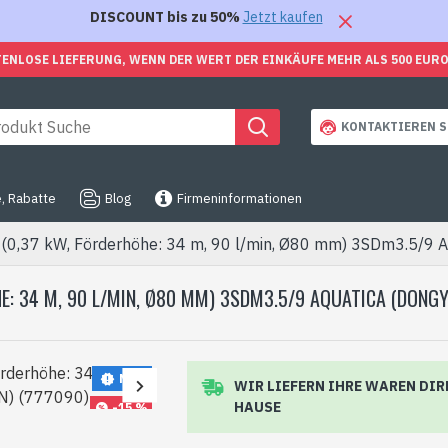
DISCOUNT bis zu 50%
Jetzt kaufen
ENLOSE LIEFERUNG, WENN DER WERT DER EINKÄUFE MEHR ALS 500 EUR
KONTAKTIEREN S
, Rabatte
Blog
Firmeninformationen
 (0,37 kW, Förderhöhe: 34 m, 90 l/min, Ø80 mm) 3SDm3.5/9 
: 34 M, 90 L/MIN, Ø80 MM) 3SDM3.5/9 AQUATICA (DONGYI
NEU
WIR LIEFERN IHRE WAREN DIR
HAUSE
-15 %
NICHT AUF LAGER