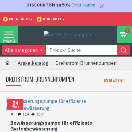
DISCOUNT bis zu 50%
Jetzt kaufen
MEIN BÜRO
KONTAKTE
0
Alle Kategorien
Artikelkatalog
Drehstrom-Brunnenpumpen
DREHSTROM-BRUNNENPUMPEN
NEWS FEED
24
März
114
3804
Bewässerungspumpe für effiziente
Gartenbewässerung