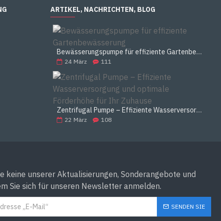
NG
ARTIKEL, NACHRICHTEN, BLOG
Bewässerungspumpe für effiziente Gartenbewässerung
24
März
111
Zentrifugal Pumpe – Effiziente Wasserversorgung und optimale Förderhöhe für Ihr Zuhause
22
März
108
e keine unserer Aktualisierungen, Sonderangebote und
em Sie sich für unseren Newsletter anmelden.
SENDEN SIE