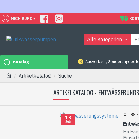
MEIN BÜRO
KOST
Alle Kategorien
Ausverkauf, Sonderangebote
Katalog
Artikelkatalog
Suche
ARTIKELKATALOG - ENTWÄSSERUNG
6
18
Juli
Entwä
Entwäs
Einsat