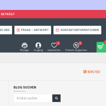
O BETRÄGT
IE UNS
FRAGE – ANTWORT
KONTAKTINFORMATIONEN
0
0
Manager
Eingang
Lesezeichen
Produkt vergleichen
NEWS FEED
BLOG SUCHEN