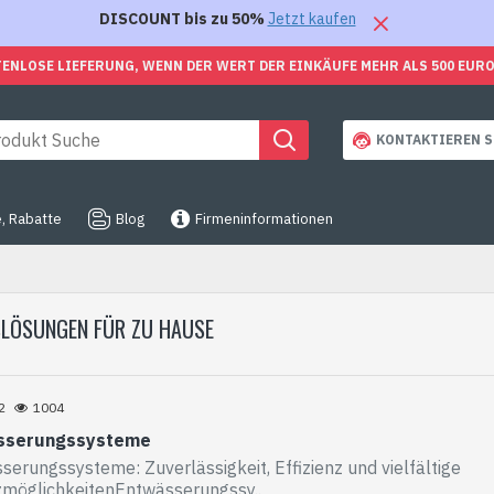
DISCOUNT bis zu 50%
Jetzt kaufen
ENLOSE LIEFERUNG, WENN DER WERT DER EINKÄUFE MEHR ALS 500 EUR
KONTAKTIEREN S
, Rabatte
Blog
Firmeninformationen
SLÖSUNGEN FÜR ZU HAUSE
2
1004
sserungssysteme
serungssysteme: Zuverlässigkeit, Effizienz und vielfältige
zmöglichkeitenEntwässerungssy..