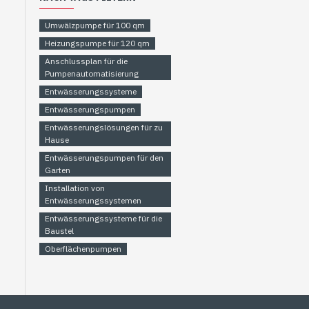
Umwälzpumpe für 100 qm
Heizungspumpe für 120 qm
Anschlussplan für die
Pumpenautomatisierung
Entwässerungssysteme
Entwässerungspumpen
Entwässerungslösungen für zu
Hause
Entwässerungspumpen für den
Garten
Installation von
Entwässerungssystemen
Entwässerungssysteme für die
Baustel
Oberflächenpumpen