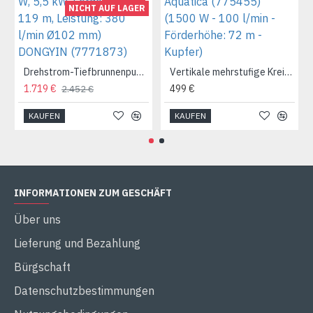
NICHT AUF LAGER
Drehstrom-Tiefbrunnenpumpe (380 W, 5,5 kW, Förderhöhe: 119 m, Leistung: 380 l/min Ø102 mm) DONGYIN (7771873)
Vertikale mehrstufige Kreiselpumpe EVPm4-6 Aquatica (775455) (1500 W - 100 l/min - Förderhöhe: 72 m - Kupfer)
1.719 €
499 €
2.452 €
KAUFEN
KAUFEN
INFORMATIONEN ZUM GESCHÄFT
Über uns
Lieferung und Bezahlung
Bürgschaft
Datenschutzbestimmungen