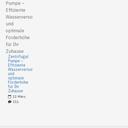
Zentrifugal
Pumpe –
Effiziente
Wasserversorgung
und
optimale
Förderhöhe
für Ihr
Zuhause
22
März
111