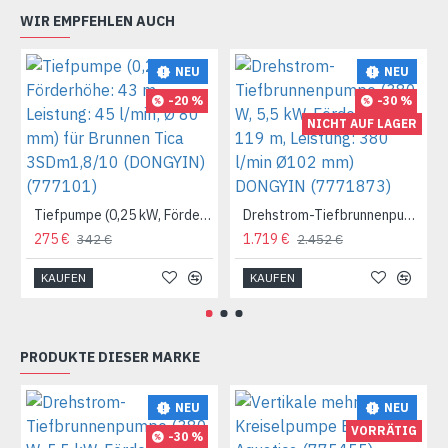
WIR EMPFEHLEN AUCH
NEU
NEU
-20 %
-30 %
NICHT AUF LAGER
Tiefpumpe (0,25 kW, Förderhöhe: 43 m, Leistung: 45 l/min; Ø 80 mm) für Brunnen Tica 3SDm1,8/10 (DONGYIN) (777101)
Drehstrom-Tiefbrunnenpumpe (380 W, 5,5 kW, Förderhöhe: 119 m, Leistung: 380 l/min Ø102 mm) DONGYIN (7771873)
275 €
1.719 €
342 €
2.452 €
KAUFEN
KAUFEN
PRODUKTE DIESER MARKE
NEU
NEU
VORRÄTIG
-30 %