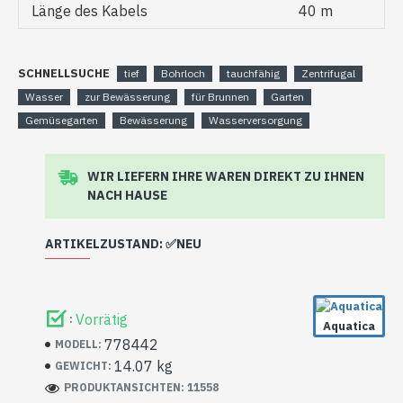
Länge des Kabels
40 m
SCHNELLSUCHE
tief
Bohrloch
tauchfähig
Zentrifugal
Wasser
zur Bewässerung
für Brunnen
Garten
Gemüsegarten
Bewässerung
Wasserversorgung
WIR LIEFERN IHRE WAREN DIREKT ZU IHNEN
NACH HAUSE
ARTIKELZUSTAND: ✅NEU
Die Pumpe kann Lagerspuren (Kratzer) aufweisen,
sie wurde noch nie eingebaut und wurde überhaupt
Vorrätig
:
nicht benutzt.
Aquatica
778442
MODELL:
14.07 kg
GEWICHT:
PRODUKTANSICHTEN: 11558