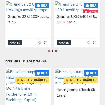
NEU
NEU
-26 %
Grundfos 32 80 180 Heizungsumwälzpumpe
Grundfos UPS 25 40 180 Umwälzpumpe
374 €
147 €
199 €
KAUFEN
KAUFEN
PRODUKTE DIESER MARKE
NEU
NEU
BESTE VERKÄUFER
BESTE VERKÄUFER
Heizungspumpe Nocchi SR3 25-40/180 mm (Mutternsatz)
189 €