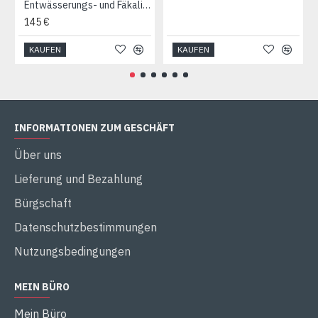
Entwässerungs- und Fäkalienpumpe „EuroAqua“ WQD (1,1 kW, 166 l/min, Förderhöhe: 10 m, Wicklung: Kupfer)
145 €
KAUFEN
KAUFEN
INFORMATIONEN ZUM GESCHÄFT
Über uns
Lieferung und Bezahlung
Bürgschaft
Datenschutzbestimmungen
Nutzungsbedingungen
MEIN BÜRO
Mein Büro