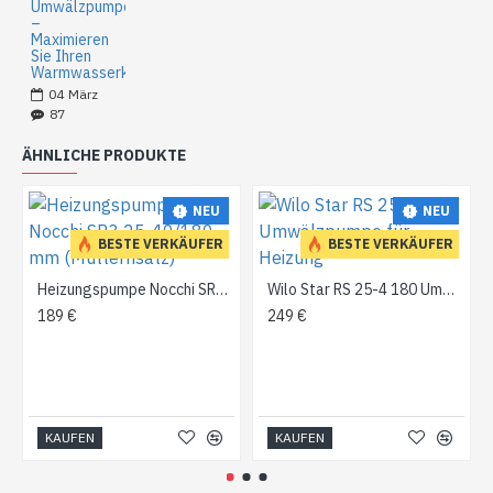
Umwälzpumpe
–
Maximieren
Sie Ihren
Warmwasserkomfort
04
März
87
ÄHNLICHE PRODUKTE
NEU
NEU
BESTE VERKÄUFER
BESTE VERKÄUFER
Heizungspumpe Nocchi SR3 25-40/180 mm (Mutternsatz)
Wilo Star RS 25-4 180 Umwälzpumpe für Heizung
189 €
249 €
KAUFEN
KAUFEN