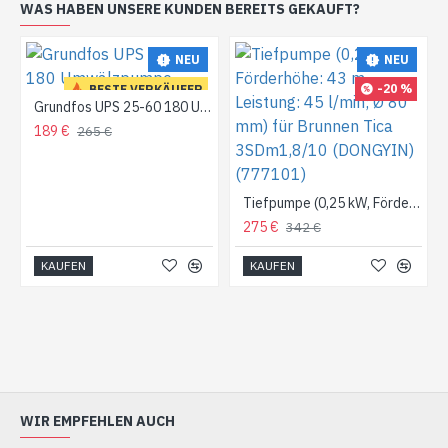
WAS HABEN UNSERE KUNDEN BEREITS GEKAUFT?
NEU
NEU
-20 %
BESTE VERKÄUFER
Grundfos UPS 25-60 180 Umwälzpumpe
-29 %
189 €
265 €
Tiefpumpe (0,25 kW, Förderhöhe: 43 m, Leistung: 45 l/min; Ø 80 mm) für Brunnen Tica 3SDm1,8/10 (DONGYIN) (777101)
275 €
342 €
KAUFEN
KAUFEN
WIR EMPFEHLEN AUCH