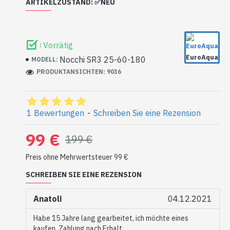
ARTIKELZUSTAND: ✅NEU
Die Pumpe kann Lagerspuren (Kratzer) aufweisen,
sie wurde noch nie eingebaut und wurde überhaupt
Vorrätig
:
nicht benutzt.
EuroAqua
Nocchi SR3 25-60-180
MODELL:
PRODUKTANSICHTEN: 9036
1 Bewertungen
-
Schreiben Sie eine Rezension
99 €
199 €
Preis ohne Mehrwertsteuer 99 €
SCHREIBEN SIE EINE REZENSION
Anatoli
04.12.2021
Habe 15 Jahre lang gearbeitet, ich möchte eines
kaufen, Zahlung nach Erhalt