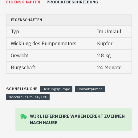
EIGENSCHAFTEN
PRODUKTBESCHREIBUNG
-50 %
EIGENSCHAFTEN
Typ
Im Umlauf
Wicklung des Pumpenmotors
Kupfer
Gewicht
2.8 kg
Bürgschaft
24 Monate
SCHNELLSUCHE
Heizungspumpe
Umwälzpumpe
Nocchi SR3 25-60/180
WIR LIEFERN IHRE WAREN DIREKT ZU IHNEN
NACH HAUSE