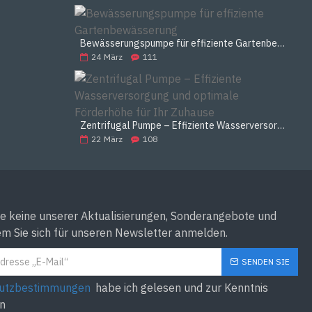
Bewässerungspumpe für effiziente Gartenbewässerung
24
März
111
Zentrifugal Pumpe – Effiziente Wasserversorgung und optimale Förderhöhe für Ihr Zuhause
22
März
108
e keine unserer Aktualisierungen, Sonderangebote und
em Sie sich für unseren Newsletter anmelden.
SENDEN SIE
utzbestimmungen
habe ich gelesen und zur Kenntnis
n