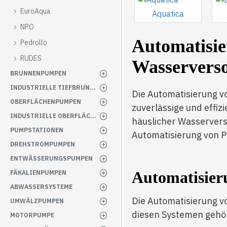
EuroAqua
Aquatica
NPO
Automatisie
Pedrollo
RUDES
Wasservers
BRUNNENPUMPEN
INDUSTRIELLE TIEFBRUNNENPUMPEN
Die Automatisierung v
OBERFLÄCHENPUMPEN
zuverlässige und effiz
INDUSTRIELLE OBERFLÄCHENPUMPEN
häuslicher Wasservers
PUMPSTATIONEN
Automatisierung von P
DREHSTROMPUMPEN
ENTWÄSSERUNGSPUMPEN
Automatisier
FÄKALIENPUMPEN
ABWASSERSYSTEME
Die Automatisierung v
UMWÄLZPUMPEN
diesen Systemen gehör
MOTORPUMPE