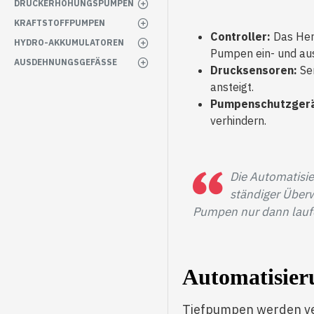
DRUCKERHÖHUNGSPUMPEN
KRAFTSTOFFPUMPEN
Controller:
Das Herz
HYDRO-AKKUMULATOREN
Pumpen ein- und au
AUSDEHNUNGSGEFÄSSE
Drucksensoren:
Sen
ansteigt.
Pumpenschutzgerä
verhindern.
Die Automatisi
ständiger Über
Pumpen nur dann laufe
Automatisier
Tiefpumpen werden ve