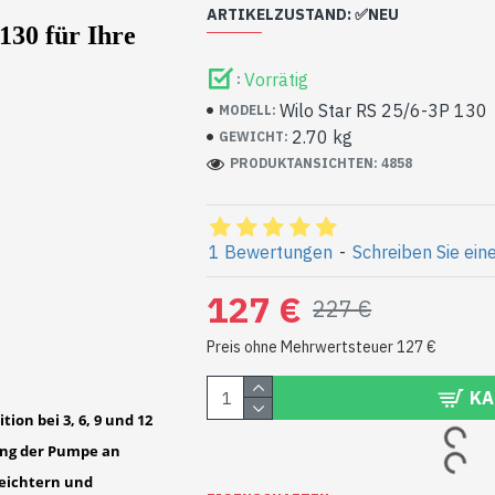
ARTIKELZUSTAND: ✅NEU
130
für Ihre
Die Pumpe kann Lagerspuren (Kratz
Vorrätig
:
noch nie eingebaut und wurde überh
Wilo Star RS 25/6-3P 130
MODELL:
2.70 kg
GEWICHT:
PRODUKTANSICHTEN: 4858
1 Bewertungen
-
Schreiben Sie ein
127 €
227 €
Preis ohne Mehrwertsteuer 127 €
KA
ion bei 3, 6, 9 und 12
ung der Pumpe an
leichtern und