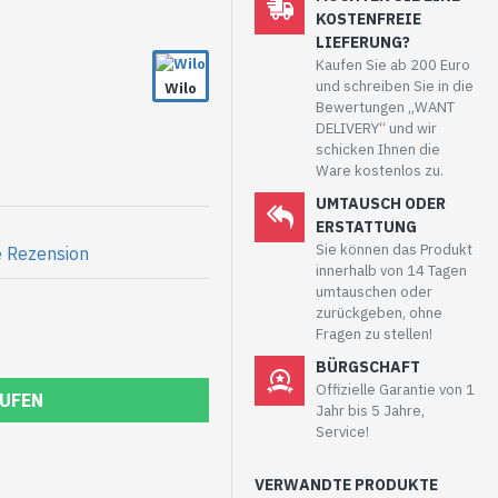
KOSTENFREIE
LIEFERUNG?
er) aufweisen, sie wurde
Kaufen Sie ab 200 Euro
aupt nicht benutzt.
und schreiben Sie in die
Wilo
Bewertungen „WANT
DELIVERY“ und wir
schicken Ihnen die
Ware kostenlos zu.
UMTAUSCH ODER
ERSTATTUNG
Sie können das Produkt
e Rezension
innerhalb von 14 Tagen
umtauschen oder
zurückgeben, ohne
Fragen zu stellen!
BÜRGSCHAFT
Offizielle Garantie von 1
UFEN
Jahr bis 5 Jahre,
Service!
VERWANDTE PRODUKTE