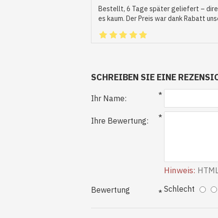
Bestellt, 6 Tage später geliefert – dire
es kaum. Der Preis war dank Rabatt uns
igungen
/m³
SCHREIBEN SIE EINE REZENSI
Ihr Name:
Ihre Bewertung:
Hinweis:
HTML i
S 25/6-3P 130 mm
izungsanlage. Eine
Schlecht
Bewertung
ergieeinsparung.