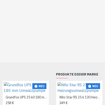
PRODUKTE DIESER MARKE
NEU
NEU
NEU
Grundfos UPS 25 60 180 mm Umwälzpumpe
Grundfos UPS 25-40-180 Umwälzpumpe
Wilo Star RS 25 6 130 Heizungsumwälzpumpe
258 €
241 €
349 €