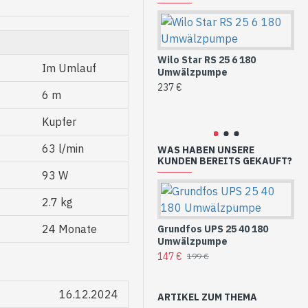
Wilo Star RS 25 6 180
Im Umlauf
Umwälzpumpe
Wi
237 €
Um
6 m
Ro
32
Kupfer
63 l/min
WAS HABEN UNSERE
KUNDEN BEREITS GEKAUFT?
93 W
2.7 kg
24 Monate
Grundfos UPS 25 40 180
Umwälzpumpe
147 €
199 €
16.12.2024
ARTIKEL ZUM THEMA