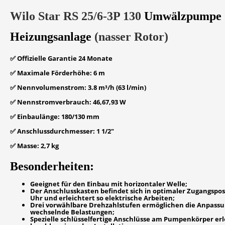
Wilo Star RS 25/6-3P 130
Umwälzpumpe
Heizungsanlage
(nasser Rotor)
✅ Offizielle Garantie
24 Monate
✅ Maximale Förderhöhe:
6 m
✅ Nennvolumenstrom:
3.8 m³/h (63 l/min)
✅ Nennstromverbrauch:
46,67,93 W
✅ Einbaulänge:
180/130 mm
✅ Anschlussdurchmesser:
1 1/2"
✅ Masse:
2,7 kg
Besonderheiten:
Geeignet für den Einbau mit horizontaler Welle;
Der Anschlusskasten befindet sich in optimaler Zugangsposit
Uhr und erleichtert so elektrische Arbeiten;
Drei vorwählbare Drehzahlstufen ermöglichen die Anpass
wechselnde Belastungen;
Spezielle schlüsselfertige Anschlüsse am Pumpenkörper er