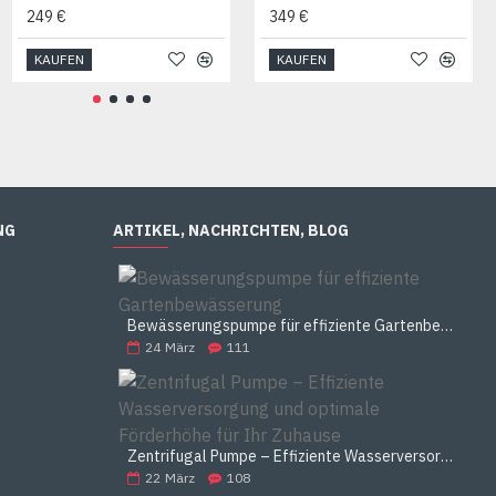
249 €
Grundfos UPS 32 80 180 Heizungsumwälzpumpe EU
349 €
436 €
KAUFEN
KAUFEN
KAUFEN
NG
ARTIKEL, NACHRICHTEN, BLOG
Bewässerungspumpe für effiziente Gartenbewässerung
24
März
111
Zentrifugal Pumpe – Effiziente Wasserversorgung und optimale Förderhöhe für Ihr Zuhause
22
März
108