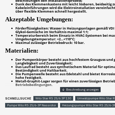
beschleunigen den Installationsprozess;
Dank des Klemmenkastens mit leicht lösbaren, beidseitig 
Kabeleinführungen wird die Elektroinstallation vereinfach
über flexible Klemmen schnell hergestellt.
Akzeptable Umgebungen:
Förderflüssigkeiten: Wasser in Heizungsanlagen gemäß VDI 
Glykol-Gemische im Verhältnis maximal 1:1;
Temperaturbereich beim Einsatz in HVAC-Systemen bei ma
Umgebungstemperatur: +2…+110°C;
Maximal zulässiger Betriebsdruck: 10 bar.
Materialien:
Der Pumpenkörper besteht aus hochfestem Grauguss und g
Langlebigkeit und Zuverlässigkeit;
Das Laufrad besteht aus synthetischem Material für optim
Beständigkeit und Haltbarkeit.
Die Pumpenwelle besteht aus Edelstahl und bietet Korrosi
hohe Festigkeit.
Metall-Graphit-Lager sorgen für einen zuverlässigen Betri
Betriebsbedingungen.
Garantierte Zuverlässigkeit und Effizienz
SCHNELLSUCHE
Wilo Star RS 25/6 3P 130
Umwälzpumpe Wilo Star R
Die Umwälzpumpen Wilo Star RS 25/6-3P 180 mm sind für die Förd
Pumpe Wilo RS 25/6-3P Nassrotor
Heizungspumpe Wilo Star RS 25/6-3
Arbeitsflüssigkeiten in verschiedenen Heizsystemen, einschließli
Wärmepumpen und Klimaanlagen, konzipiert. Sie gewährleisten 
zuverlässigen Betrieb unter folgenden Bedingungen: