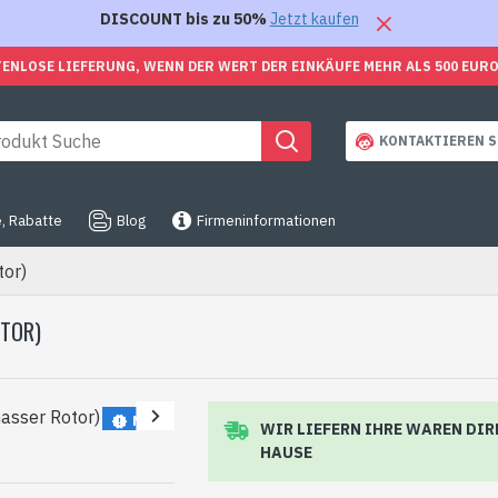
DISCOUNT bis zu 50%
Jetzt kaufen
ENLOSE LIEFERUNG, WENN DER WERT DER EINKÄUFE MEHR ALS 500 EUR
KONTAKTIEREN S
, Rabatte
Blog
Firmeninformationen
or)
OTOR)
NEU
WIR LIEFERN IHRE WAREN DIR
HAUSE
BESTE VERKÄUFER
-44 %