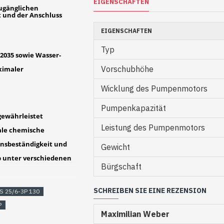
EIGENSCHAFTEN
zugänglichen
t und der Anschluss
EIGENSCHAFTEN
Typ
2035 sowie Wasser-
Vorschubhöhe
ximaler
Wicklung des Pumpenmotors
Pumpenkapazität
ewährleistet
Leistung des Pumpenmotors
ale chemische
onsbeständigkeit und
Gewicht
eb unter verschiedenen
Bürgschaft
!
SCHREIBEN SIE EINE REZENSION
S 25/6-3P 130
erung von
P
ch Solaranlagen,
Maximilian Weber
einen stabilen und