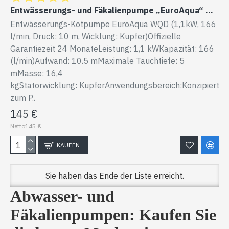
Entwässerungs- und Fäkalienpumpe „EuroAqua“ WQD (1,1 kW, 166 l/min, Förderhöhe: 10 m, Wicklung: Kupfer)
Entwässerungs-Kotpumpe EuroAqua WQD (1,1kW, 166
l/min, Druck: 10 m, Wicklung: Kupfer)Offizielle
Garantiezeit 24 MonateLeistung: 1,1 kWKapazität: 166
(l/min)Aufwand: 10.5 mMaximale Tauchtiefe: 5
mMasse: 16,4
kgStatorwicklung: KupferAnwendungsbereich:Konzipiert
zum P..
145 €
Netto145 €
KAUFEN
Sie haben das Ende der Liste erreicht.
Abwasser- und
Fäkalienpumpen: Kaufen Sie