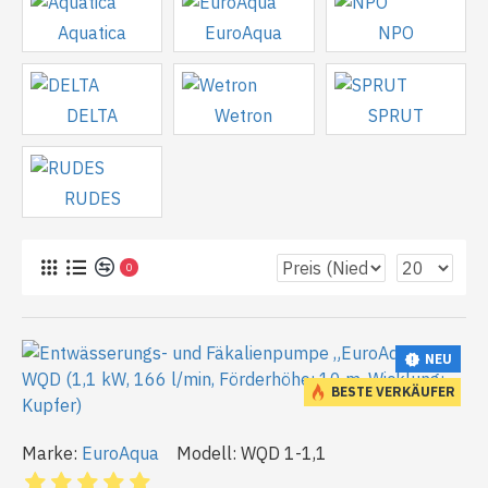
Aquatica
EuroAqua
NPO
DELTA
Wetron
SPRUT
RUDES
0
NEU
BESTE VERKÄUFER
Marke:
EuroAqua
Modell:
WQD 1-1,1