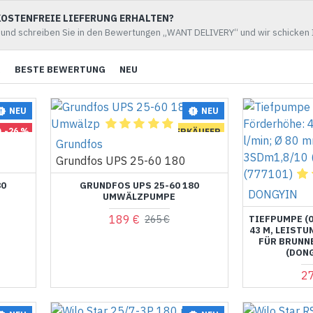
KOSTENFREIE LIEFERUNG ERHALTEN?
 und schreiben Sie in den Bewertungen „WANT DELIVERY“ und wir schicken 
R
BESTE BEWERTUNG
NEU
NEU
NEU
-26 %
BESTE VERKÄUFER
Grundfos
-29 %
Grundfos UPS 25-60 180
80
GRUNDFOS UPS 25-60 180
DONGYIN
UMWÄLZPUMPE
189 €
265 €
TIEFPUMPE (0
43 M, LEISTUN
FÜR BRUNNE
(DONG
2