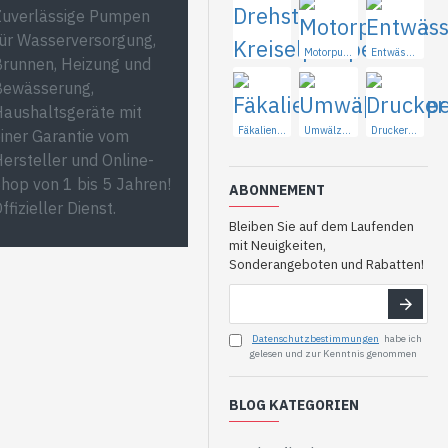
ür Wasserversorgung,
runnen, Heizung und
Motorpumpe
Entwässerungspumpen
Bewässerung,
Drehstrom-Kreiselpumpen
aushaltsgeräte mit
iner Garantie vom
Fäkalienpumpen
Umwälzpumpen
Druckerhöhungspumpe
ersteller und Online-
hop von 1 bis 5 Jahren!
ffizieller Dienst.
ABONNEMENT
Bleiben Sie auf dem Laufenden
mit Neuigkeiten,
Sonderangeboten und Rabatten!
Datenschutzbestimmungen
habe ich
gelesen und zur Kenntnis genommen
BLOG KATEGORIEN