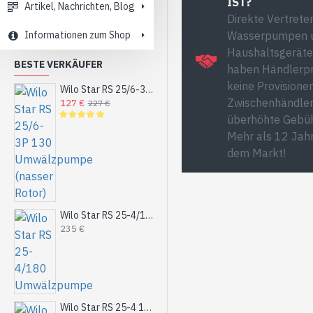
Direkte Vertrete
Artikel, Nachrichten, Blog
Wasserpumpen 
Informationen zum Shop
Haushaltsgeräte
haben Händlerpr
BESTE VERKÄUFER
keine Provisionen
Zwischenhändler
Wilo Star RS 25/6-3P 130 Umwälzpumpe (nasser Rotor)
127 €
227 €
überhöhte Gebüh
Mehr als 12 Jah
dem Markt!
Wilo Star RS 25-4/180 Umwälzpumpe
235 €
Wilo Star RS 25-4 180 Umwälzpumpe für Heizung