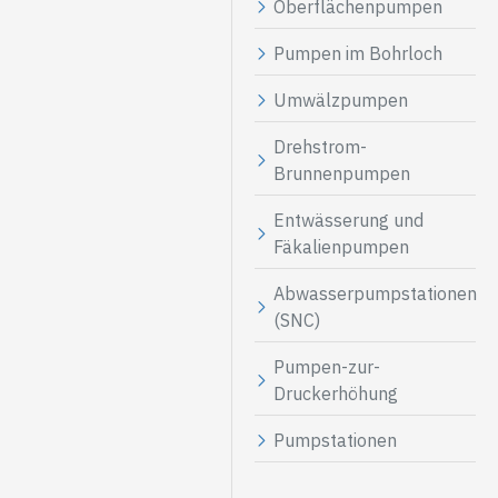
Oberflächenpumpen
Pumpen im Bohrloch
Umwälzpumpen
Drehstrom-
Brunnenpumpen
Entwässerung und
Fäkalienpumpen
Abwasserpumpstationen
(SNC)
Pumpen-zur-
Druckerhöhung
Pumpstationen
undfos 25-
WQD8-16-1,1
H.World