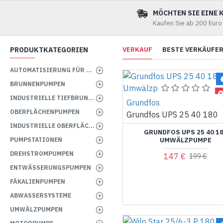
MÖCHTEN SIE EINE 
Kaufen Sie ab 200 Euro
PRODUKTKATEGORIEN
VERKAUF
BESTE VERKÄUFE
AUTOMATISIERUNG FÜR DIE PUMPE
BRUNNENPUMPEN
INDUSTRIELLE TIEFBRUNNENPUMPEN
Grundfos
OBERFLÄCHENPUMPEN
Grundfos UPS 25 40 180
INDUSTRIELLE OBERFLÄCHENPUMPEN
GRUNDFOS UPS 25 40 1
PUMPSTATIONEN
UMWÄLZPUMPE
DREHSTROMPUMPEN
147 €
199 €
ENTWÄSSERUNGSPUMPEN
FÄKALIENPUMPEN
ABWASSERSYSTEME
UMWÄLZPUMPEN