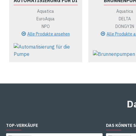
AUTOMATISIERUNG FÜR DIE PUMPE
BRUNNENPU
Aquatica
Aquatica
EuroAqua
DELTA
NPO
DONGYIN
Alle Produkte ansehen
Alle Produkte 
D
TOP-VERKÄUFE
DAS KÖNNTE S