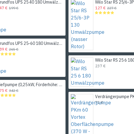
Grundfos UPS 25 40 180 Umwälzpumpe
47 €
127 €
199 €
227 €
Grundfos UPS 25-60 180 Umwälzpumpe
89 €
265 €
237 €
Tiefpumpe (0,25 kW, Förderhöhe: 43 m, Leistung: 45 l/min; Ø 80 mm) für Brunnen Tica 3SDm1,8/10 (DONGYIN) (777101)
75 €
342 €
71 €