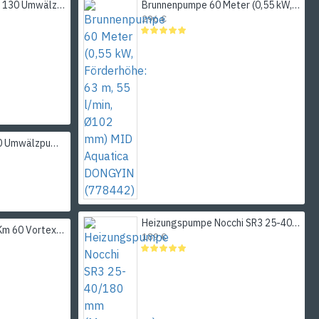
Wilo Star RS 25/6-3P 130 Umwälzpumpe (nasser Rotor)
Brunnenpumpe 60 Meter (0,55 kW, Förderhöhe: 63 m, 55 l/min, Ø102 mm) MID Aquatica DONGYIN (778442)
296 €
Wilo Star RS 25 6 180 Umwälzpumpe
Heizungspumpe Nocchi SR3 25-40/180 mm (Mutternsatz)
Verdrängerpumpe PKm 60 Vortex Oberflächenpumpe (370 W - 35 l/min - Förderhöhe: 35 m) EuroAqua
189 €