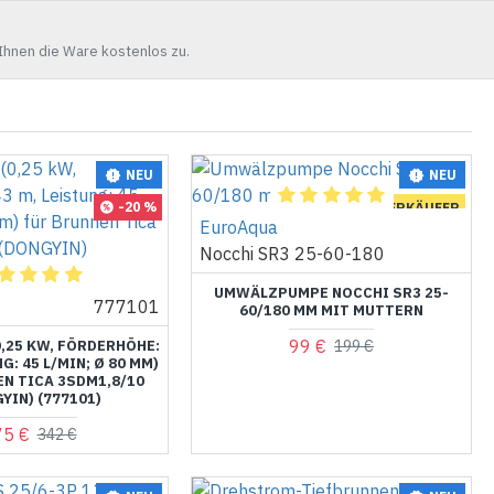
Ihnen die Ware kostenlos zu.
NEU
NEU
-20 %
BESTE VERKÄUFER
EuroAqua
-50 %
Nocchi SR3 25-60-180
UMWÄLZPUMPE NOCCHI SR3 25-
777101
60/180 MM MIT MUTTERN
99 €
,25 KW, FÖRDERHÖHE:
199 €
G: 45 L/MIN; Ø 80 MM)
N TICA 3SDM1,8/10
YIN) (777101)
75 €
342 €