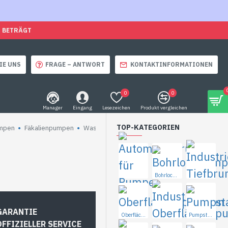
O BETRÄGT
IE UNS
FRAGE – ANTWORT
KONTAKTINFORMATIONEN
0
0
Manager
Eingang
Lesezeichen
Produkt vergleichen
TOP-KATEGORIEN
mpen
Fäkalienpumpen
Wasserpumpwerk
Dreiphasig zentrifugal
CTION
Bohrlochpumpen
Industrielle Tiefbrunnenpumpen
Automatisierung für Pumpe
GARANTIE
OFFIZIELLER SERVICE
Oberflächenpumpen
Pumpstationen
uverlässige Pumpen
Industrielle Oberflächenpumpen