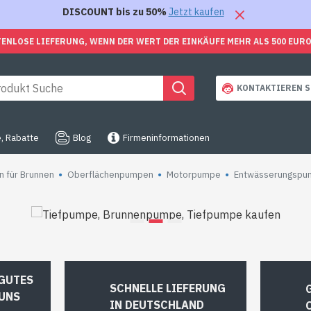
DISCOUNT bis zu 50%
Jetzt kaufen
ENLOSE LIEFERUNG, WENN DER WERT DER EINKÄUFE MEHR ALS 500 EUR
KONTAKTIEREN S
, Rabatte
Blog
Firmeninformationen
 für Brunnen
Oberflächenpumpen
Motorpumpe
Entwässerungspu
RKAUF
SUPER A
 GUTES
SCHNELLE LIEFERUNG
 UNS
IN DEUTSCHLAND
Schnelle Lieferung direkt
Z