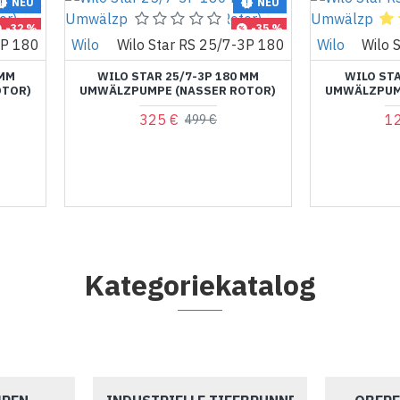
NEU
NEU
-32 %
-35 %
3P 180
Wilo
Wilo Star RS 25/7-3P 180
Wilo
Wilo 
 MM
WILO STAR 25/7-3P 180 MM
WILO STA
OTOR)
UMWÄLZPUMPE (NASSER ROTOR)
UMWÄLZPUM
325 €
1
499 €
Kategoriekatalog