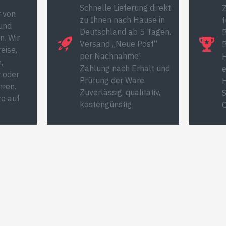
r von
zu Ihnen nach Hause in
f
und
Deutschland ab 5 Tagen.
B
n. Wir
Versand „Neue Post“
eise,
per Nachnahme!
H
,
Zahlung nach Erhalt und
e
 oder
Prüfung der Ware.
H
ren.
Zuverlässig, qualitativ,
S
re auf
kostengünstig
O