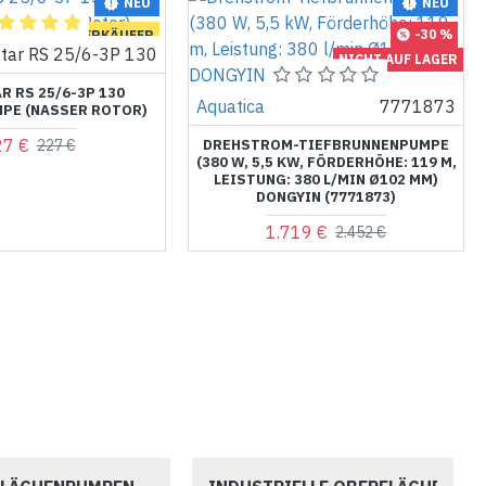
NEU
NEU
-30 %
BESTE VERKÄUFER
Star RS 25/6-3P 130
NICHT AUF LAGER
-44 %
R RS 25/6-3P 130
Aquatica
7771873
PE (NASSER ROTOR)
27 €
227 €
DREHSTROM-TIEFBRUNNENPUMPE
(380 W, 5,5 KW, FÖRDERHÖHE: 119 M,
LEISTUNG: 380 L/MIN Ø102 MM)
DONGYIN (7771873)
1.719 €
2.452 €