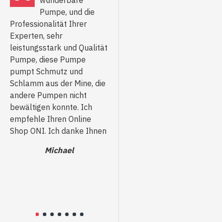
wunderbare
Pumpe, und die
Schmutzwasserpumpe +
Professionalität Ihrer
H.W
Schwimmer sehr
Experten, sehr
Gute
aufmerksame
leistungsstark und Qualität
Pum
Verkaufsberater beraten
Pumpe, diese Pumpe
die
und wählen das richtige
pumpt Schmutz und
Pass
Produkt aus. Schneller
Schlamm aus der Mine, die
ausg
Versand der Waren. Waren
andere Pumpen nicht
funk
entsprechen der
bewältigen konnte. Ich
empf
Bestellung
empfehle Ihren Online
best
Victor
Shop ONI. Ich danke Ihnen
Qual
dies
Michael
dan