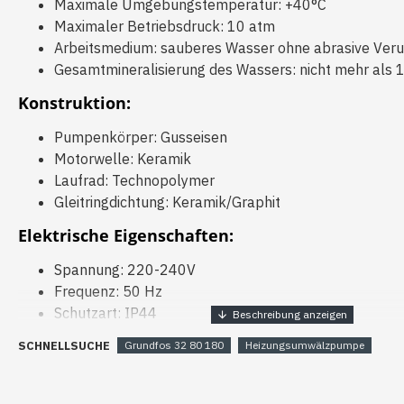
Maximale Umgebungstemperatur: +40°C
Maximaler Betriebsdruck: 10 atm
Arbeitsmedium: sauberes Wasser ohne abrasive Veru
Gesamtmineralisierung des Wassers: nicht mehr als
Konstruktion:
Pumpenkörper: Gusseisen
Motorwelle: Keramik
Laufrad: Technopolymer
Gleitringdichtung: Keramik/Graphit
Elektrische Eigenschaften:
Spannung: 220-240V
Frequenz: 50 Hz
Schutzart: IP44
Motortyp: asynchron, dreistufig, geräuschlos.
SCHNELLSUCHE
Grundfos 32 80 180
Heizungsumwälzpumpe