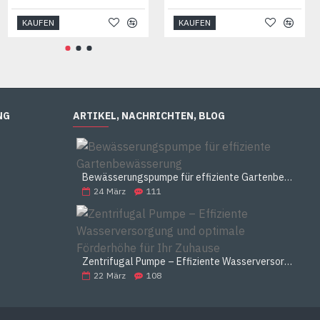
KAUFEN
KAUFEN
KAUFEN
NG
ARTIKEL, NACHRICHTEN, BLOG
Bewässerungspumpe für effiziente Gartenbewässerung
24
März
111
Zentrifugal Pumpe – Effiziente Wasserversorgung und optimale Förderhöhe für Ihr Zuhause
22
März
108