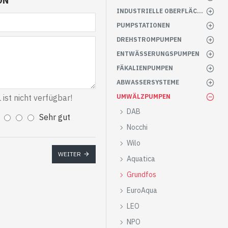
ON
INDUSTRIELLE OBERFLÄCHENPUMPEN
PUMPSTATIONEN
DREHSTROMPUMPEN
ENTWÄSSERUNGSPUMPEN
FÄKALIENPUMPEN
ABWASSERSYSTEME
st nicht verfügbar!
UMWÄLZPUMPEN
DAB
Sehr gut
Nocchi
Wilo
WEITER
Aquatica
Grundfos
EuroAqua
LEO
NPO