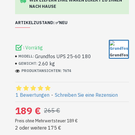
NACH HAUSE
ARTIKELZUSTAND: ✅NEU
Die Pumpe kann Lagerspuren (Kratzer) aufweisen,
sie wurde noch nie eingebaut und wurde überhaupt
Vorrätig
:
nicht benutzt.
Grundfos
Grundfos UPS 25-60 180
MODELL:
2.60 kg
GEWICHT:
PRODUKTANSICHTEN: 7674
1 Bewertungen
-
Schreiben Sie eine Rezension
189 €
265 €
Preis ohne Mehrwertsteuer 189 €
2 oder weitere 175 €