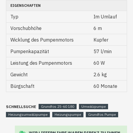
EIGENSCHAFTEN
Typ
Im Umlauf
Vorschubhöhe
6 m
Wicklung des Pumpenmotors
Kupfer
Pumpenkapazität
57 l/min
Leistung des Pumpenmotors
60 W
Gewicht
2.6 kg
Bürgschaft
60 Monate
SCHNELLSUCHE
Grundfos 25-60 180
Umwälzpumpe
Heizungsumwälzpumpe
Heizungspumpe
Grundfos Pumpe
WIR LIEFERN IHRE WAREN DIREKT ZU IHNEN