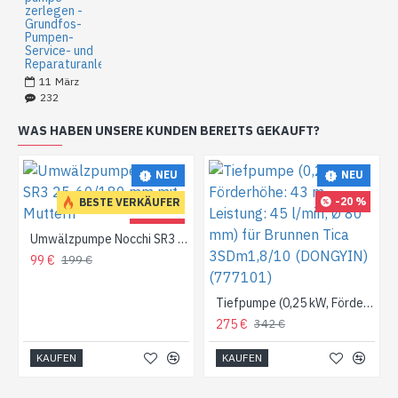
zerlegen -
Grundfos-
Pumpen-
Service- und
Reparaturanleitung
11
März
232
WAS HABEN UNSERE KUNDEN BEREITS GEKAUFT?
NEU
NEU
-20 %
BESTE VERKÄUFER
-50 %
Umwälzpumpe Nocchi SR3 25-60/180 mm mit Muttern
99 €
199 €
Tiefpumpe (0,25 kW, Förderhöhe: 43 m, Leistung: 45 l/min; Ø 80 mm) für Brunnen Tica 3SDm1,8/10 (DONGYIN) (777101)
275 €
342 €
KAUFEN
KAUFEN