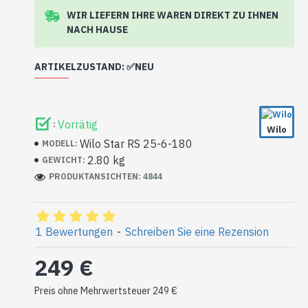
WIR LIEFERN IHRE WAREN DIREKT ZU IHNEN
NACH HAUSE
ARTIKELZUSTAND: ✅NEU
Die Pumpe kann Lagerspuren (Kratzer) aufweisen,
sie wurde noch nie eingebaut und wurde überhaupt
Vorrätig
:
nicht benutzt.
Wilo
Wilo Star RS 25-6-180
MODELL:
2.80 kg
GEWICHT:
PRODUKTANSICHTEN: 4844
1 Bewertungen
-
Schreiben Sie eine Rezension
249 €
Preis ohne Mehrwertsteuer 249 €