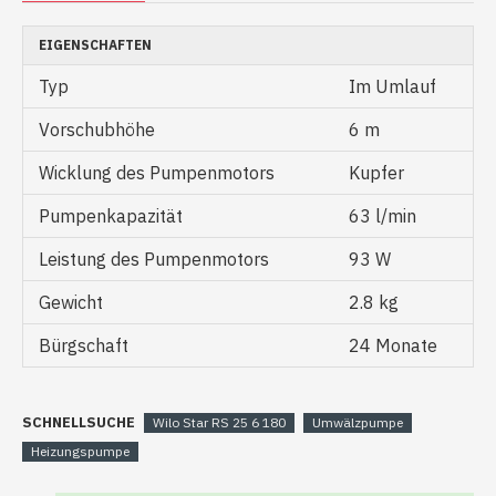
EIGENSCHAFTEN
Typ
Im Umlauf
Vorschubhöhe
6 m
Wicklung des Pumpenmotors
Kupfer
Pumpenkapazität
63 l/min
Leistung des Pumpenmotors
93 W
Gewicht
2.8 kg
Bürgschaft
24 Monate
SCHNELLSUCHE
Wilo Star RS 25 6 180
Umwälzpumpe
Heizungspumpe