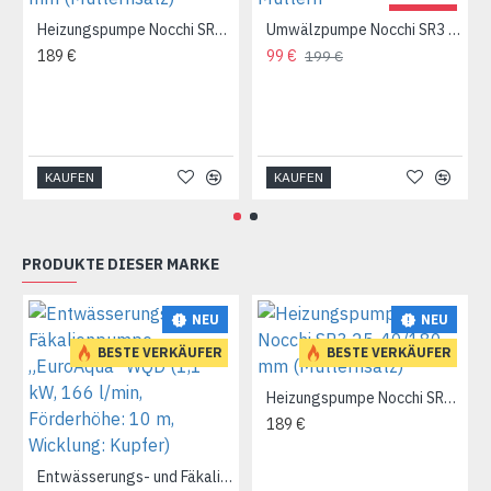
Heizungsanlage für Ihr Zuhause planen.
-50 %
Heizungspumpe Nocchi SR3 25-40/180 mm (Mutternsatz)
Umwälzpumpe Nocchi SR3 25-60/180 mm mit Muttern
189 €
99 €
199 €
KAUFEN
KAUFEN
PRODUKTE DIESER MARKE
NEU
NEU
BESTE VERKÄUFER
BESTE VERKÄUFER
Heizungspumpe Nocchi SR3 25-40/180 mm (Mutternsatz)
189 €
Entwässerungs- und Fäkalienpumpe „EuroAqua“ WQD (1,1 kW, 166 l/min, Förderhöhe: 10 m, Wicklung: Kupfer)