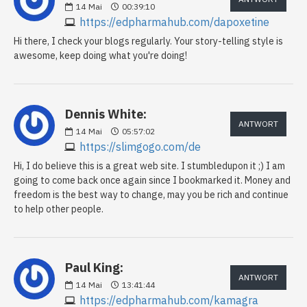
14
Mai
00:39:10
https://edpharmahub.com/dapoxetine
Hi there, I check your blogs regularly. Your story-telling style is
awesome, keep doing what you're doing!
Dennis White:
ANTWORT
14
Mai
05:57:02
https://slimgogo.com/de
Hi, I do believe this is a great web site. I stumbledupon it ;) I am
going to come back once again since I bookmarked it. Money and
freedom is the best way to change, may you be rich and continue
to help other people.
Paul King:
ANTWORT
14
Mai
13:41:44
https://edpharmahub.com/kamagra