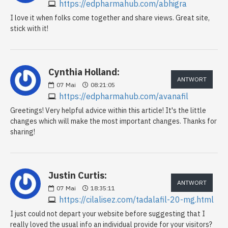
https://edpharmahub.com/abhigra
I love it when folks come together and share views. Great site,
stick with it!
Cynthia Holland:
ANTWORT
07
Mai
08:21:05
https://edpharmahub.com/avanafil
Greetings! Very helpful advice within this article! It's the little
changes which will make the most important changes. Thanks for
sharing!
Justin Curtis:
ANTWORT
07
Mai
18:35:11
https://cilalisez.com/tadalafil-20-mg.html
I just could not depart your website before suggesting that I
really loved the usual info an individual provide for your visitors?