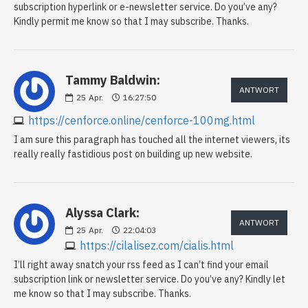
subscription hyperlink or e-newsletter service. Do you’ve any?
Kindly permit me know so that I may subscribe. Thanks.
Tammy Baldwin:
ANTWORT
25
Apr.
16:27:50
https://cenforce.online/cenforce-100mg.html
I am sure this paragraph has touched all the internet viewers, its
really really fastidious post on building up new website.
Alyssa Clark:
ANTWORT
25
Apr.
22:04:03
https://cilalisez.com/cialis.html
I’ll right away snatch your rss feed as I can’t find your email
subscription link or newsletter service. Do you’ve any? Kindly let
me know so that I may subscribe. Thanks.