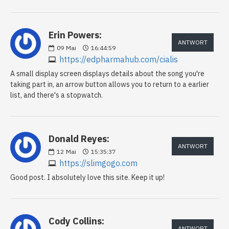
Erin Powers:
ANTWORT
09
Mai
16:44:59
https://edpharmahub.com/cialis
A small display screen displays details about the song you're
taking part in, an arrow button allows you to return to a earlier
list, and there's a stopwatch.
Donald Reyes:
ANTWORT
12
Mai
15:35:37
https://slimgogo.com
Good post. I absolutely love this site. Keep it up!
Cody Collins:
ANTWORT