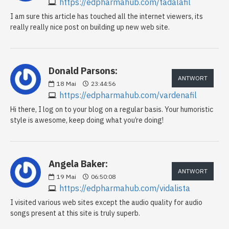
https://edpharmahub.com/tadalafil
I am sure this article has touched all the internet viewers, its
really really nice post on building up new web site.
Donald Parsons:
ANTWORT
18
Mai
23:44:56
https://edpharmahub.com/vardenafil
Hi there, I log on to your blog on a regular basis. Your humoristic
style is awesome, keep doing what you’re doing!
Angela Baker:
ANTWORT
19
Mai
06:50:08
https://edpharmahub.com/vidalista
I visited various web sites except the audio quality for audio
songs present at this site is truly superb.