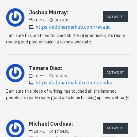
Joshua Murray:
ANTWORT
18
Mai
01:18:31
https://edpharmahub.com/revatio
I am sure this post has touched all the internet users, its really
really good post on building up new web site.
Tamara Diaz:
ANTWORT
18
Mai
07:01:01
https://edpharmahub.com/stendra
I am sure this piece of writing has touched all the internet
people, its really really good article on building up new webpage.
Michael Cordova:
ANTWORT
18
Mai
17:04:51