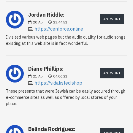
Jordan Riddle:
ANTWORT
20
Apr.
23:44:51
https://cenforce.online
I visited various web pages but the audio quality for audio songs
existing at this web site is in fact wonderful.
Diane Phillips:
ANTWORT
21
Apr.
04:06:21
https://vidalisted.shop
These presents that were Jewish can be easily acquired through
e-commerce sites as well as offered by local stores of your
place.
Belinda Rodriguez: