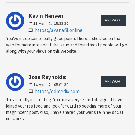
Kevin Hansen:
ANTWORT
11
Apr.
15:33:30
https://avanafil.online
You've made some really good points there. I checked on the
web for more info about the issue and found most people will go
along with your views on this website.
Jose Reynolds:
ANTWORT
14
Apr.
05:01:30
https://edmedix.com
This is really interesting, You are a very skilled blogger. I have
joined your rss feed and look forward to seeking more of your
magnificent post. Also, I have shared your website in my social
networks!