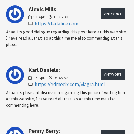
Alexis Mills:
ANTWORT
14
Apr.
17:45:30
https://tadaline.com
Ahaa, its good dialogue regarding this post here at this web site,
I have read all that, so at this time me also commenting at this
place.
Karl Daniels:
ANTWORT
16
Apr.
03:43:37
https://edmedix.com/viagra.html
Ahaa, its pleasant discussion regarding this piece of writing here
at this website, I have read all that, so at this time me also
commenting here.
Penny Berry: