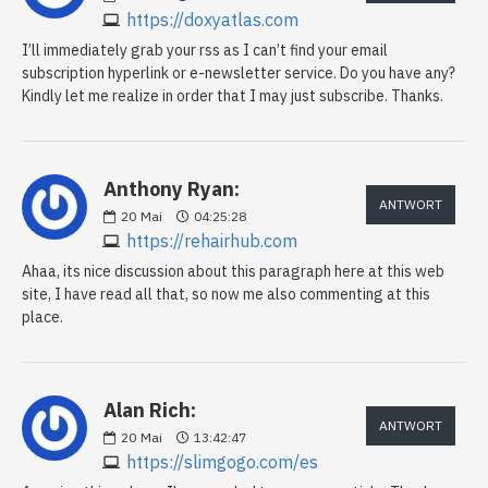
https://doxyatlas.com
I’ll immediately grab your rss as I can’t find your email
subscription hyperlink or e-newsletter service. Do you have any?
Kindly let me realize in order that I may just subscribe. Thanks.
Anthony Ryan:
ANTWORT
20
Mai
04:25:28
https://rehairhub.com
Ahaa, its nice discussion about this paragraph here at this web
site, I have read all that, so now me also commenting at this
place.
Alan Rich:
ANTWORT
20
Mai
13:42:47
https://slimgogo.com/es