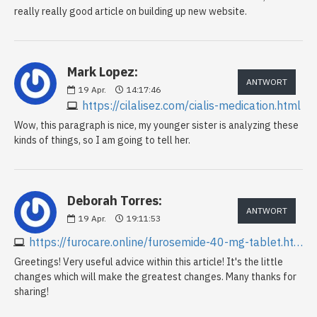
really really good article on building up new website.
Mark Lopez:
ANTWORT
19
Apr.
14:17:46
https://cilalisez.com/cialis-medication.html
Wow, this paragraph is nice, my younger sister is analyzing these
kinds of things, so I am going to tell her.
Deborah Torres:
ANTWORT
19
Apr.
19:11:53
https://furocare.online/furosemide-40-mg-tablet.html
Greetings! Very useful advice within this article! It's the little
changes which will make the greatest changes. Many thanks for
sharing!