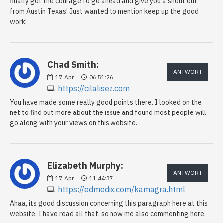
finally got the courage to go ahead and give you a shout out
from Austin Texas! Just wanted to mention keep up the good
work!
Chad Smith:
ANTWORT
17
Apr.
06:51:26
https://cilalisez.com
You have made some really good points there. I looked on the
net to find out more about the issue and found most people will
go along with your views on this website.
Elizabeth Murphy:
ANTWORT
17
Apr.
11:44:37
https://edmedix.com/kamagra.html
Ahaa, its good discussion concerning this paragraph here at this
website, I have read all that, so now me also commenting here.