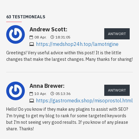
63 TESTIMONIALS
Andrew Scott:
ANTWORT
08
Apr.
18:31:05
https://medshop24h.top/lamotrigine
Greetings! Very useful advice within this post! It is the little
changes that make the largest changes. Many thanks for sharing!
Anna Brewer:
ANTWORT
10
Apr.
05:13:36
https://gastromedix.shop/misoprostol.html
Hello! Do you know if they make any plugins to assist with SEO?
I'm trying to get my blog to rank for some targeted keywords
but I'm not seeing very good results. If you know of any please
share. Thanks!