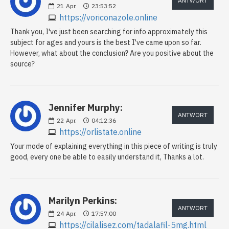
ANTWORT
21
Apr.
23:53:52
https://voriconazole.online
Thank you, I've just been searching for info approximately this
subject for ages and yours is the best I've came upon so far.
However, what about the conclusion? Are you positive about the
source?
Jennifer Murphy:
ANTWORT
22
Apr.
04:12:36
https://orlistate.online
Your mode of explaining everything in this piece of writing is truly
good, every one be able to easily understand it, Thanks a lot.
Marilyn Perkins:
ANTWORT
24
Apr.
17:57:00
https://cilalisez.com/tadalafil-5mg.html