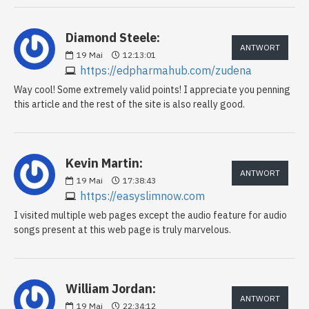
Diamond Steele:
ANTWORT
19
Mai
12:13:01
https://edpharmahub.com/zudena
Way cool! Some extremely valid points! I appreciate you penning
this article and the rest of the site is also really good.
Kevin Martin:
ANTWORT
19
Mai
17:38:43
https://easyslimnow.com
I visited multiple web pages except the audio feature for audio
songs present at this web page is truly marvelous.
William Jordan:
ANTWORT
19
Mai
22:34:12