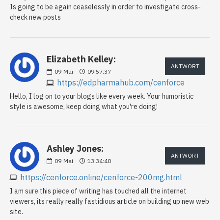
Is going to be again ceaselessly in order to investigate cross-
check new posts
Elizabeth Kelley:
ANTWORT
09
Mai
09:57:37
https://edpharmahub.com/cenforce
Hello, I log on to your blogs like every week. Your humoristic
style is awesome, keep doing what you're doing!
Ashley Jones:
ANTWORT
09
Mai
13:34:40
https://cenforce.online/cenforce-200mg.html
I am sure this piece of writing has touched all the internet
viewers, its really really fastidious article on building up new web
site.