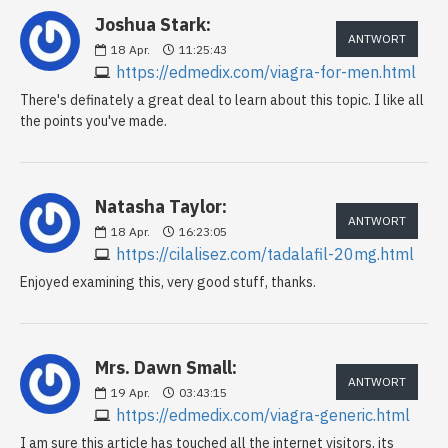
Joshua Stark:
ANTWORT
18
Apr.
11:25:43
https://edmedix.com/viagra-for-men.html
There's definately a great deal to learn about this topic. I like all
the points you've made.
Natasha Taylor:
ANTWORT
18
Apr.
16:23:05
https://cilalisez.com/tadalafil-20mg.html
Enjoyed examining this, very good stuff, thanks.
Mrs. Dawn Small:
ANTWORT
19
Apr.
03:43:15
https://edmedix.com/viagra-generic.html
I am sure this article has touched all the internet visitors, its