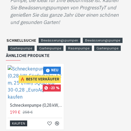
Pumpe, die ideal für Ihre Bedürfnisse ist. Kaufen
Sie Bewässerungspumpen von ProgressTyT und
genießen Sie das ganze Jahr über einen schönen
und gesunden Garten!
SCHNELLSUCHE
Bewässerungspumpen
Bewässerungspumpe
Gartenpumpe
Gartenpumpe
Rasenpumpe
Gartenpumpe
ÄHNLICHE PRODUKTE
NEU
BESTE VERKÄUFER
-23 %
Schneckenpumpe (0,28 kW, Förderhöhe: 62 m, 25 l/min) 3QGD 0,8-30-0,28 „EuroAqua“ kaufen
199 €
258 €
KAUFEN