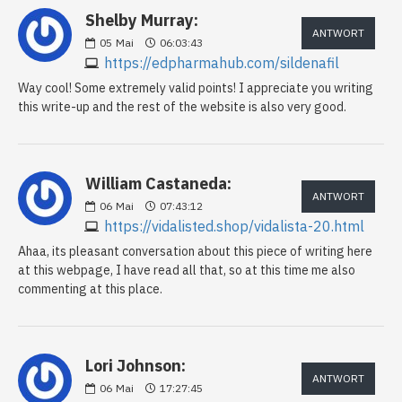
Shelby Murray:
ANTWORT
05
Mai
06:03:43
https://edpharmahub.com/sildenafil
Way cool! Some extremely valid points! I appreciate you writing
this write-up and the rest of the website is also very good.
William Castaneda:
ANTWORT
06
Mai
07:43:12
https://vidalisted.shop/vidalista-20.html
Ahaa, its pleasant conversation about this piece of writing here
at this webpage, I have read all that, so at this time me also
commenting at this place.
Lori Johnson:
ANTWORT
06
Mai
17:27:45