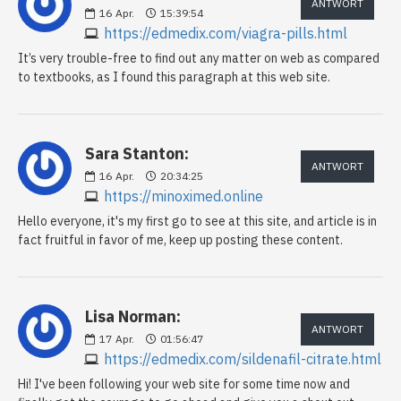
ANTWORT
16
Apr.
15:39:54
https://edmedix.com/viagra-pills.html
It’s very trouble-free to find out any matter on web as compared
to textbooks, as I found this paragraph at this web site.
Sara Stanton:
ANTWORT
16
Apr.
20:34:25
https://minoximed.online
Hello everyone, it's my first go to see at this site, and article is in
fact fruitful in favor of me, keep up posting these content.
Lisa Norman:
ANTWORT
17
Apr.
01:56:47
https://edmedix.com/sildenafil-citrate.html
Hi! I've been following your web site for some time now and