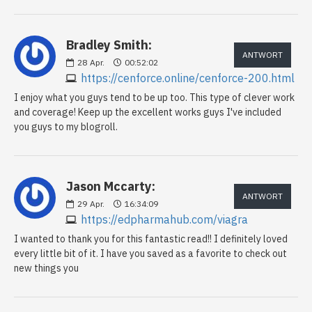
Bradley Smith:
ANTWORT
28
Apr.
00:52:02
https://cenforce.online/cenforce-200.html
I enjoy what you guys tend to be up too. This type of clever work
and coverage! Keep up the excellent works guys I've included
you guys to my blogroll.
Jason Mccarty:
ANTWORT
29
Apr.
16:34:09
https://edpharmahub.com/viagra
I wanted to thank you for this fantastic read!! I definitely loved
every little bit of it. I have you saved as a favorite to check out
new things you