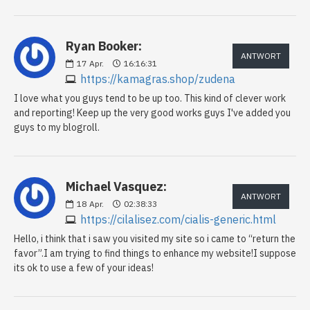
Ryan Booker:
ANTWORT
17
Apr.
16:16:31
https://kamagras.shop/zudena
I love what you guys tend to be up too. This kind of clever work
and reporting! Keep up the very good works guys I've added you
guys to my blogroll.
Michael Vasquez:
ANTWORT
18
Apr.
02:38:33
https://cilalisez.com/cialis-generic.html
Hello, i think that i saw you visited my site so i came to “return the
favor”.I am trying to find things to enhance my website!I suppose
its ok to use a few of your ideas!