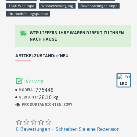
1500 W Pumpe
Wasserversorgung
Bewässerungspumpe
Druckerhöhungspumpe
WIR LIEFERN IHRE WAREN DIREKT ZU IHNEN
NACH HAUSE
ARTIKELZUSTAND: ✅NEU
Die Pumpe kann Lagerspuren (Kratzer) aufweisen,
sie wurde noch nie eingebaut und wurde überhaupt
Vorrätig
:
nicht benutzt.
LEO
775448
MODELL:
28.10 kg
GEWICHT:
PRODUKTANSICHTEN: 3297
0 Bewertungen
-
Schreiben Sie eine Rezension